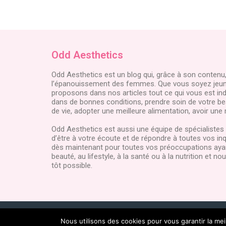
Odd Aesthetics
Odd Aesthetics est un blog qui, grâce à son contenu,
l’épanouissement des femmes. Que vous soyez jeun
proposons dans nos articles tout ce qui vous est in
dans de bonnes conditions, prendre soin de votre bea
de vie, adopter une meilleure alimentation, avoir une 
Odd Aesthetics est aussi une équipe de spécialiste
d’être à votre écoute et de répondre à toutes vos i
dès maintenant pour toutes vos préoccupations ayant
beauté, au lifestyle, à la santé ou à la nutrition et 
tôt possible.
@2022 – Tous droits réservés.
Odd Aesth
Nous utilisons des cookies pour vous garantir la mei