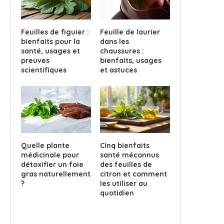
Feuilles de figuier :
Feuille de laurier
bienfaits pour la
dans les
santé, usages et
chaussures :
preuves
bienfaits, usages
scientifiques
et astuces
Quelle plante
Cinq bienfaits
médicinale pour
santé méconnus
détoxifier un foie
des feuilles de
gras naturellement
citron et comment
?
les utiliser au
quotidien