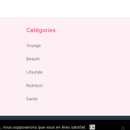
Catégories
Voyage
Beauté
Lifestyle
Nutrition
Santé
te, nous supposerons que vous en êtes satisfait.
Ok