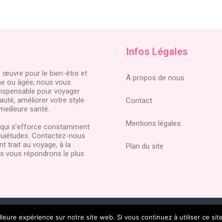
Infos Légales
 œuvre pour le bien-être et
À propos de nous
e ou âgée, nous vous
dispensable pour voyager
uté, améliorer votre style
Contact
meilleure santé.
Mentions légales
s qui s’efforce constamment
nquiétudes. Contactez-nous
 trait au voyage, à la
Plan du site
nous vous répondrons le plus
etics
lleure expérience sur notre site web. Si vous continuez à utiliser ce si