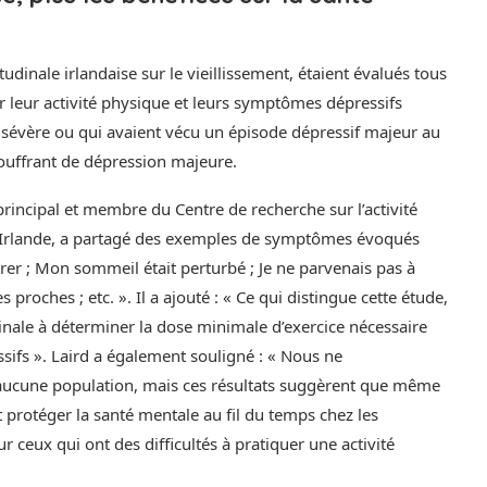
tudinale irlandaise sur le vieillissement, étaient évalués tous
ur leur activité physique et leurs symptômes dépressifs
n sévère ou qui avaient vécu un épisode dépressif majeur au
ouffrant de dépression majeure.
incipal et membre du Centre de recherche sur l’activité
en Irlande, a partagé des exemples de symptômes évoqués
trer ; Mon sommeil était perturbé ; Je ne parvenais pas à
roches ; etc. ». Il a ajouté : « Ce qui distingue cette étude,
dinale à déterminer la dose minimale d’exercice nécessaire
ifs ». Laird a également souligné : « Nous ne
 aucune population, mais ces résultats suggèrent que même
t protéger la santé mentale au fil du temps chez les
 ceux qui ont des difficultés à pratiquer une activité