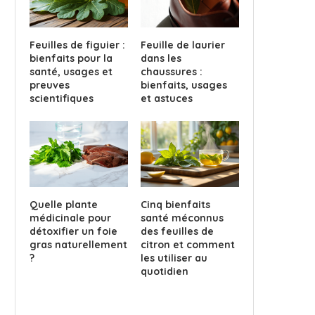
Feuilles de figuier :
Feuille de laurier
bienfaits pour la
dans les
santé, usages et
chaussures :
preuves
bienfaits, usages
scientifiques
et astuces
Quelle plante
Cinq bienfaits
médicinale pour
santé méconnus
détoxifier un foie
des feuilles de
gras naturellement
citron et comment
?
les utiliser au
quotidien