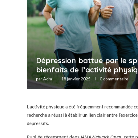
Dépression battue par le sp
bienfaits de l’activité physi
par
Adm
18 janvier 2025
0 commentaire
L’activité physique a été fréquemment recommandée c
recherche a réussi à établir un lien clair entre l’exerc
dépressifs.
Publiée récemment dans
JAMA Network Open
, cette 